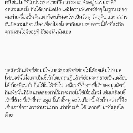
หนึงในไม่กี่ที่ในประเทศไทยที่มีกวางผาอาศัยอยู่ ธรรมชาติก็
งดงามและไปถึงได้ยากนิดนึง แต่มีความพิเศษจริงๆ ในฐานะของ
คนทำเครื่องปั้นดินเผาก็จะเห็นอะไรๆเป็นวัสดุ วัตถุดิบ และ สสาร
อันมีความเกี่ยวเนื่องเชื่อมโยงไปหากันเสมอๆ คราวนี้สิ่งที่สะกิด
ความสนใจจึงอยู่ที่ อึของมันนั่นเอง
มูลสัตว์กินพืชก็ย่อมมีไฟเบอร์ของพืชที่ย่อยไม่ได้อยู่เต็มไปหมด
ไฟเบอร์นี้เมื่อเผาเป็นขี้เถ้าโดยทฤษฎีแล้วก็ย่อมจะกลายเป็นเคลือบ
ได้ ก็เหมือนกับกิ่งไม้ใบไม้ทั่วไป เคลือบทีทำจากขี้เถ้าของมูลสัตว์
กินพืชนั้นก็มีคนทดลองทำไว้มากมายไม่ใช่เรื่องใหม่ เช่นเคลือบขี้
เถ้าขี้ช้าง ขี้เถ้าขี้กวางมูส ขี้เถ้าขี้หมู อะไรเทือกนี้ ดังนั้นคราวนี้จึง
เก็บเอาขี้กวางผาจำนวนมาก เท่าที่จะเก็บได้ เอากลับมาที่สตูดิโอ
ด้วย