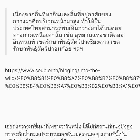
เนื่องจากถิ่นที่หากินและถิ่นที่อยู่อาศัยของ
กวางผาคือบริเวณหน้าผาสูง ทำให้ใน
ประเทศไทยสามารถพบเห็นกวางผาได้บนดอย
ทางภาคเหนือเท่านั้น เช่น อุทยานแห่งชาติดอย
อินทนนท์ เขตรักษาพันธุ์สัตว์ป่าเชียงดาว เขต
รักษาพันธุ์สัตว์ป่าอมก๋อย ฯลฯ
https://www.seub.or.th/bloging/into-the-
wild/%E0%B8%81%E0%B8%A7%E0%B8%B2%E0%B8%8
%E0%B8%84%E0%B8%A7%E0%B8%B2%E0%B8%A1%E0
เอ่ยถึงกวางผาขึ้นมาก็เพราะว่าวันหนึ่ง ได้ไปที่สถานที่หนึ่งซึ่งสูง
กว่าระดับน้ำทะเลประมาณสองพันเมตรหน่อยๆ สถานที่นี้เป็น