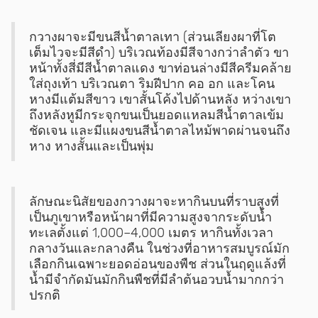
กวางผาจะมีขนสีน้ำตาลเทา (ส่วนเลียงผาที่โต
เต็มไวจะมีสีดำ) บริเวณท้องมีสีจางกว่าลำตัว ขา
หน้าทั้งสี่มีสีน้ำตาลแดง ขาท่อนล่างมีสีครีมคล้าย
ใส่ถุงเท้า บริเวณตา ริมฝีปาก คอ อก และโคน
หางมีแต้มสีขาว เขาสั้นโค้งไปด้านหลัง หว่างเขา
ถึงหลังหูมีกระจุกขนเป็นยอดแหลมสีน้ำตาลเข้ม
ชัดเจน และมีแผงขนสีน้ำตาลไหม้พาดผ่านจนถึง
หาง หางสั้นและเป็นพุ่ม
ลักษณะนิสัยของกวางผาจะหากินบนที่ราบสูงที่
เป็นภูเขาหรือหน้าผาที่มีความสูงจากระดับน้ำ
ทะเลตั้งแต่ 1,000–4,000 เมตร หากินทั้งเวลา
กลางวันและกลางคืน ในช่วงที่อาหารสมบูรณ์มัก
เลือกกินเฉพาะยอดอ่อนของพืช ส่วนในฤดูแล้งที่
น้ำมีจำกัดมันมักกินพืชที่มีลำต้นอวบน้ำมากกว่า
ปรกติ