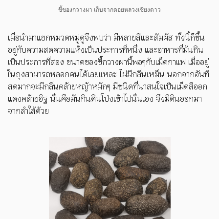
ขี้ของกวางผา เก็บจากดอยหลวงเชียงดาว
เมื่อนำมาแยกหมวดหมู่ดูจึงพบว่า มีหลายสีและสัมผัส ทั้งนี้ก็ขึ้น
อยู่กับความสดความแห้งเป็นประการที่หนึ่ง และอาหารที่มันกิน
เป็นประการที่สอง ขนาดของขี้กวางผานี้พอๆกับเม็ดกาแฟ เมื่ออยู่
ในถุงสามารถหลอกคนได้เลยแหละ ไม่มีกลิ่นเหม็น นอกจากอันที่
สดมากจะมีกลิ่นคล้ายหญ้าหมักๆ มีชนิดที่น่าสนใจเป็นเม็ดสีออก
แดงคล้ายอิฐ นั่นคือมันกินดินโป่งเข้าไปนั่นเอง จึงมีดินออกมา
จากลำใส้ด้วย